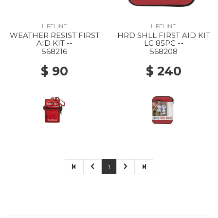
LIFELINE
LIFELINE
WEATHER RESIST FIRST
HRD SHLL FIRST AID KIT
AID KIT --
LG 85PC --
568216
568208
$ 90
$ 240
1