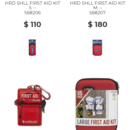
HRD SHLL FIRST AID KIT
HRD SHLL FIRST AID KIT
S --
M --
568206
568207
$ 110
$ 180