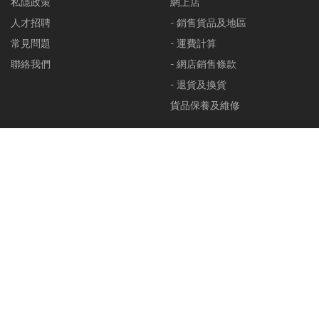
私隱政策
網上店
人才招聘
- 銷售貨品及地區
常見問題
- 運費計算
聯絡我們
- 網店銷售條款
- 退貨及換貨
貨品保養及維修
會員計劃
資訊中心
加入會員
產品目錄下載
- 會員優惠
影片分享
- 升級條款
材料說明
電子會員証功能
選購指南
更換電話再登入
會員My Account功能
活動及贊助
會員計劃條款
The Overlander Outdoor