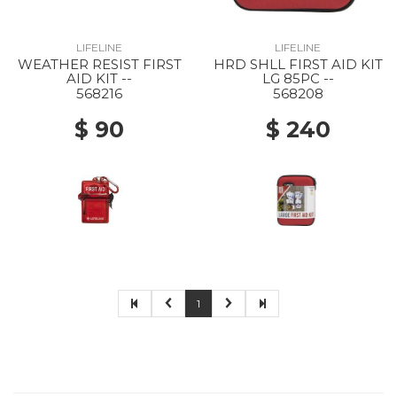
LIFELINE
LIFELINE
WEATHER RESIST FIRST
HRD SHLL FIRST AID KIT
AID KIT --
LG 85PC --
568216
568208
$ 90
$ 240
1