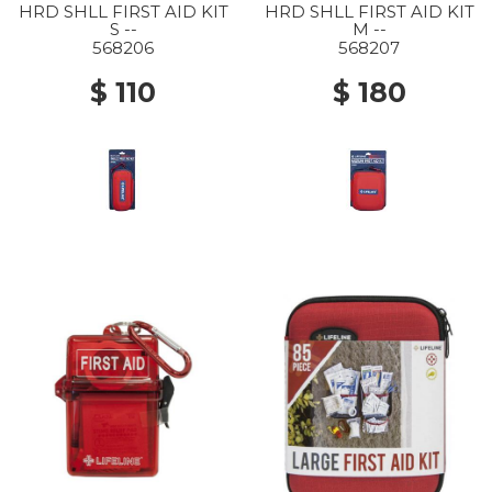
HRD SHLL FIRST AID KIT
HRD SHLL FIRST AID KIT
S --
M --
568206
568207
$ 110
$ 180