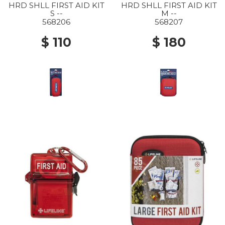
HRD SHLL FIRST AID KIT
HRD SHLL FIRST AID KIT
S --
M --
568206
568207
$ 110
$ 180