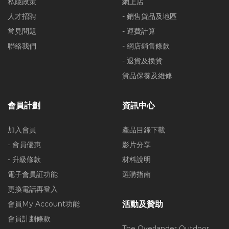
私隱政策
網上店
人才招聘
- 銷售貨品及地區
常見問題
- 運費計算
聯絡我們
- 網店銷售條款
- 退貨及換貨
貨品保養及維修
會員計劃
資訊中心
加入會員
產品目錄下載
- 會員優惠
影片分享
- 升級條款
材料說明
電子會員証功能
選購指南
更換電話再登入
會員My Account功能
活動及贊助
會員計劃條款
The Overlander Outdoor