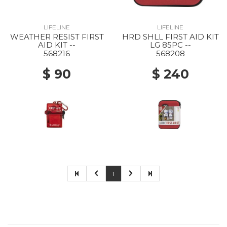
LIFELINE
LIFELINE
WEATHER RESIST FIRST
HRD SHLL FIRST AID KIT
AID KIT --
LG 85PC --
568216
568208
$ 90
$ 240
1