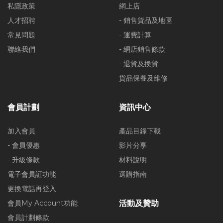
私隱政策
網上店
人才招聘
- 銷售貨品及地區
常見問題
- 運費計算
聯絡我們
- 網店銷售條款
- 退貨及換貨
貨品保養及維修
會員計劃
資訊中心
加入會員
產品目錄下載
- 會員優惠
影片分享
- 升級條款
材料說明
電子會員証功能
選購指南
更換電話再登入
會員My Account功能
活動及贊助
會員計劃條款