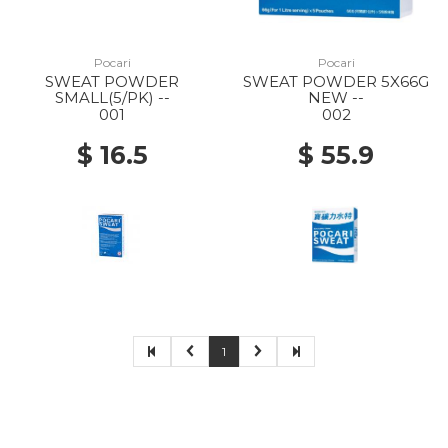
Pocari
Pocari
SWEAT POWDER
SWEAT POWDER 5X66G
SMALL(5/PK) --
NEW --
001
002
$ 16.5
$ 55.9
1