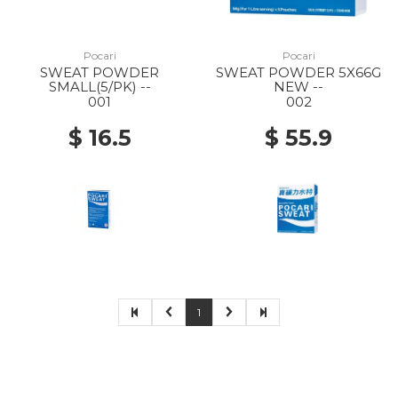
Pocari
Pocari
SWEAT POWDER
SWEAT POWDER 5X66G
SMALL(5/PK) --
NEW --
001
002
$ 16.5
$ 55.9
1