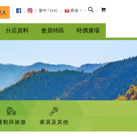
搜
繁中
/
ENG
香港
登入
尋
分店資料
會員特區
特價廣場
運動與旅遊
家居及其他