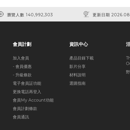
瀏覽人數 140,992,303
更新日期 2026.08
會員計劃
資訊中心
加入會員
產品目錄下載
T
O
- 會員優惠
影片分享
野
- 升級條款
材料說明
電子會員証功能
選購指南
更換電話再登入
會員My Account功能
會員計劃條款
會員通訊