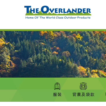
服裝
背囊及袋款