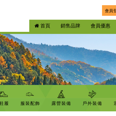
會員
首頁
銷售品牌
會員優惠
鞋履
服裝配飾
露營裝備
戶外裝備