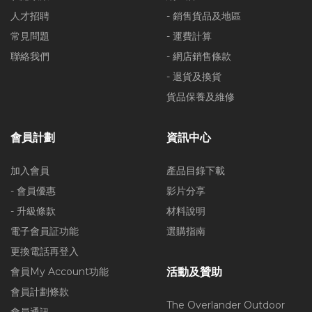
人才招聘
- 銷售貨品及地區
常見問題
- 運費計算
聯絡我們
- 網店銷售條款
- 退貨及換貨
貨品保養及維修
會員計劃
資訊中心
加入會員
產品目錄下載
- 會員優惠
影片分享
- 升級條款
材料說明
電子會員証功能
選購指南
更換電話再登入
會員My Account功能
活動及贊助
會員計劃條款
The Overlander Outdoor