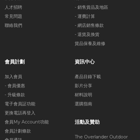
人才招聘
- 銷售貨品及地區
常見問題
- 運費計算
聯絡我們
- 網店銷售條款
- 退貨及換貨
貨品保養及維修
會員計劃
資訊中心
加入會員
產品目錄下載
- 會員優惠
影片分享
- 升級條款
材料說明
電子會員証功能
選購指南
更換電話再登入
會員My Account功能
活動及贊助
會員計劃條款
The Overlander Outdoor