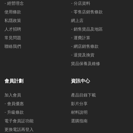
- 經營理念
- 分店資料
使用條款
- 零售店銷售條款
私隱政策
網上店
人才招聘
- 銷售貨品及地區
常見問題
- 運費計算
聯絡我們
- 網店銷售條款
- 退貨及換貨
貨品保養及維修
會員計劃
資訊中心
加入會員
產品目錄下載
- 會員優惠
影片分享
- 升級條款
材料說明
電子會員証功能
選購指南
更換電話再登入