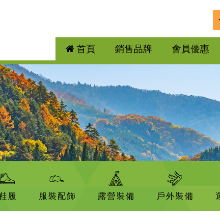
首頁
銷售品牌
會員優惠
鞋履
服裝配飾
露營裝備
戶外裝備