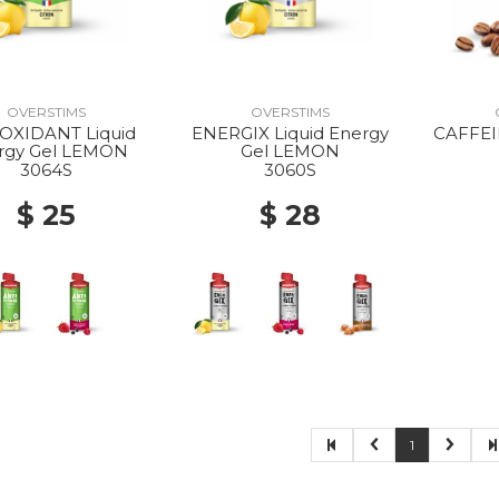
OVERSTIMS
OVERSTIMS
OXIDANT Liquid
ENERGIX Liquid Energy
CAFFEI
rgy Gel LEMON
Gel LEMON
3064S
3060S
$ 25
$ 28
1