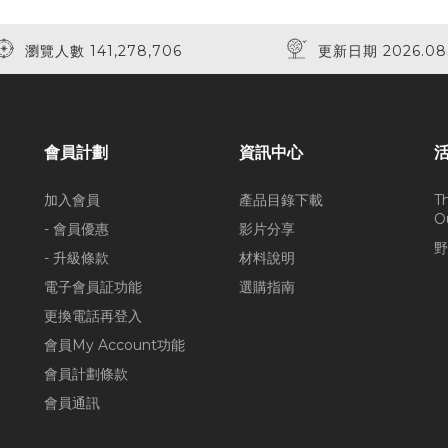
瀏覽人數 141,278,706
更新日期 2026.08
會員計劃
資訊中心
加入會員
產品目錄下載
T
O
- 會員優惠
影片分享
野
- 升級條款
材料說明
電子會員証功能
選購指南
更換電話再登入
會員My Account功能
會員計劃條款
會員通訊