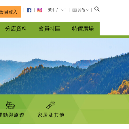
搜
繁中
/
ENG
其他
會員登入
尋
分店資料
會員特區
特價廣場
運動與旅遊
家居及其他