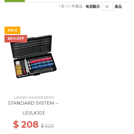
1 至 1 / 1 件產品
每頁顯示
產品
SALE
60%OFF
LANSKY SHARPENERS
STANDARD SYSTEM --
LS1/LK103
$ 208
$ 520