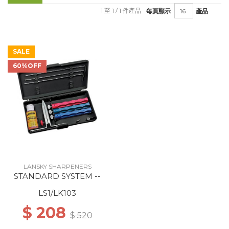
1 至 1 / 1 件產品
每頁顯示
產品
SALE
60%OFF
LANSKY SHARPENERS
STANDARD SYSTEM --
LS1/LK103
$ 208
$ 520