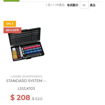
1 至 1 / 1 件產品
每頁顯示
產品
SALE
60%OFF
LANSKY SHARPENERS
STANDARD SYSTEM --
LS1/LK103
$ 208
$ 520