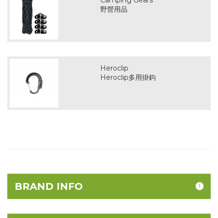
Camping Gears
野營用品
Heroclip
Heroclip多用掛鈎
BRAND INFO