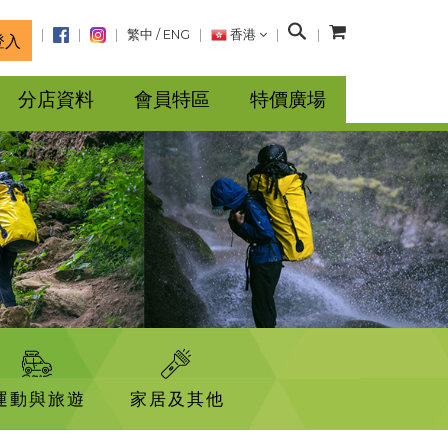
搜
繁中
/
ENG
香港
登入
尋
分店資料
會員特區
特價廣場
運動與旅遊
家居及其他