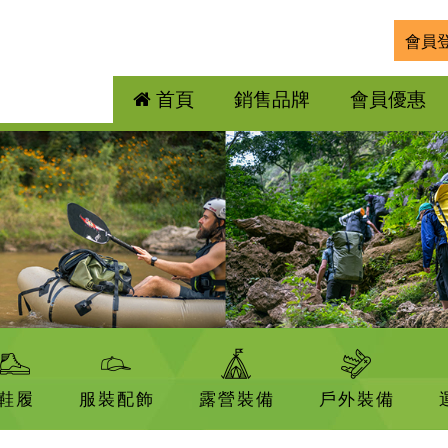
會員
首頁
銷售品牌
會員優惠
鞋履
服裝配飾
露營裝備
戶外裝備