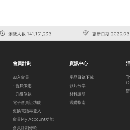
瀏覽人數 141,161,238
更新日期 2026.08
會員計劃
資訊中心
加入會員
產品目錄下載
T
O
- 會員優惠
影片分享
野
- 升級條款
材料說明
電子會員証功能
選購指南
更換電話再登入
會員My Account功能
會員計劃條款