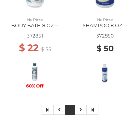
No Rinse
No Rinse
BODY BATH 8 OZ --
SHAMPOO 8 OZ --
372851
372850
$ 22
$ 50
$ 55
60% Off
1