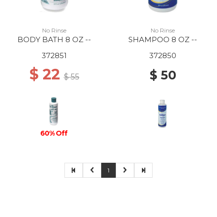
No Rinse
No Rinse
BODY BATH 8 OZ --
SHAMPOO 8 OZ --
372851
372850
$ 22
$ 50
$ 55
60% Off
1