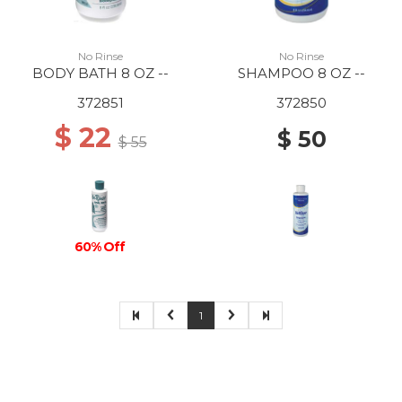
No Rinse
No Rinse
BODY BATH 8 OZ --
SHAMPOO 8 OZ --
372851
372850
$ 22
$ 50
$ 55
60% Off
1