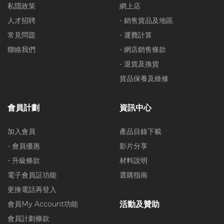
私隱政策
網上店
人才招聘
- 銷售貨品及地區
常見問題
- 運費計算
聯絡我們
- 網店銷售條款
- 退貨及換貨
貨品保養及維修
會員計劃
資訊中心
加入會員
產品目錄下載
- 會員優惠
影片分享
- 升級條款
材料說明
電子會員証功能
選購指南
更換電話再登入
會員My Account功能
活動及贊助
會員計劃條款