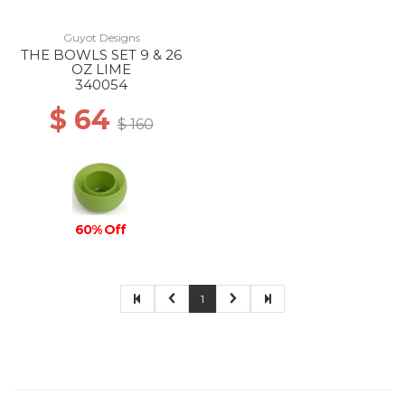
Guyot Designs
THE BOWLS SET 9 & 26
OZ LIME
340054
$ 64
$ 160
60% Off
1