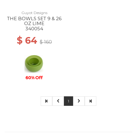
Guyot Designs
THE BOWLS SET 9 & 26
OZ LIME
340054
$ 64
$ 160
60% Off
1