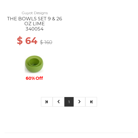
Guyot Designs
THE BOWLS SET 9 & 26
OZ LIME
340054
$ 64
$ 160
60% Off
1