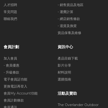
人才招聘
- 銷售貨品及地區
常見問題
- 運費計算
聯絡我們
- 網店銷售條款
- 退貨及換貨
貨品保養及維修
會員計劃
資訊中心
加入會員
產品目錄下載
- 會員優惠
影片分享
- 升級條款
材料說明
電子會員証功能
選購指南
更換電話再登入
會員My Account功能
活動及贊助
會員計劃條款
The Overlander Outdoor
會員通訊