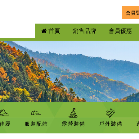
會員
首頁
銷售品牌
會員優惠
鞋履
服裝配飾
露營裝備
戶外裝備