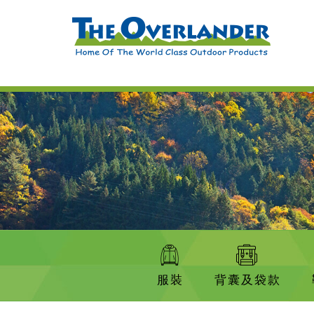
服裝
背囊及袋款