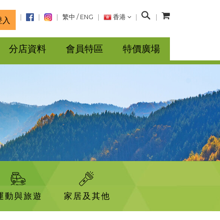
搜
繁中
/
ENG
香港
登入
尋
分店資料
會員特區
特價廣場
運動與旅遊
家居及其他