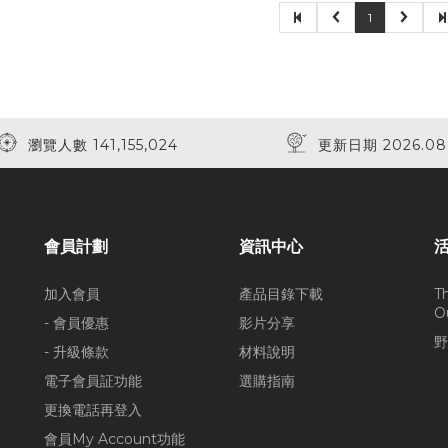
1
瀏覽人數 141,155,024
更新日期 2026.08
會員計劃
資訊中心
加入會員
產品目錄下載
T
O
- 會員優惠
影片分享
野
- 升級條款
材料說明
電子會員証功能
選購指南
更換電話再登入
會員My Account功能