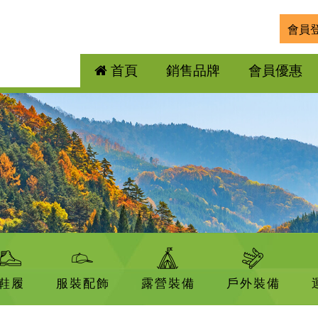
會員
首頁
銷售品牌
會員優惠
鞋履
服裝配飾
露營裝備
戶外裝備