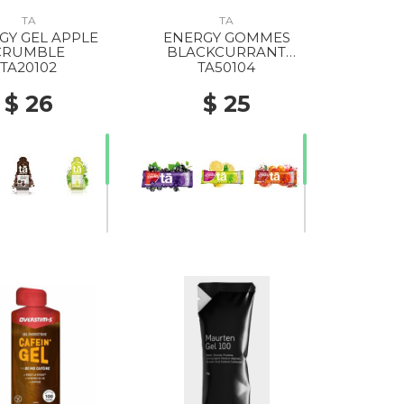
TA
TA
GY GEL APPLE
ENERGY GOMMES
CRUMBLE
BLACKCURRANT
CAFFEINE
TA20102
TA50104
$ 26
$ 25