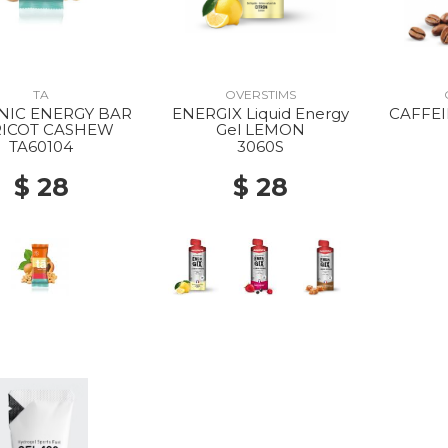
TA
OVERSTIMS
NIC ENERGY BAR
ENERGIX Liquid Energy
CAFFEI
ICOT CASHEW
Gel LEMON
TA60104
3060S
$ 28
$ 28