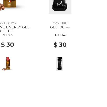
OVERSTIMS
MAURTEN
NE ENERGY GEL
GEL 100 ---
COFFEE
3076S
12004
$ 30
$ 30