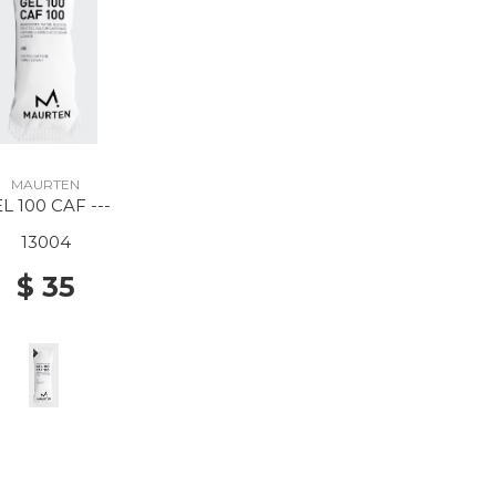
MAURTEN
L 100 CAF ---
13004
$ 35