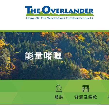
能量啫喱
服裝
背囊及袋款