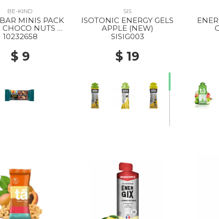
BE-KIND
SIS
BAR MINIS PACK
ISOTONIC ENERGY GELS
ENER
 CHOCO NUTS &
APPLE (NEW)
SEASALT
10232658
SISIG003
$ 9
$ 19