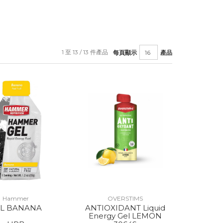
1 至 13 / 13 件產品
每頁顯示
產品
Hammer
OVERSTIMS
EL BANANA
ANTIOXIDANT Liquid
Energy Gel LEMON