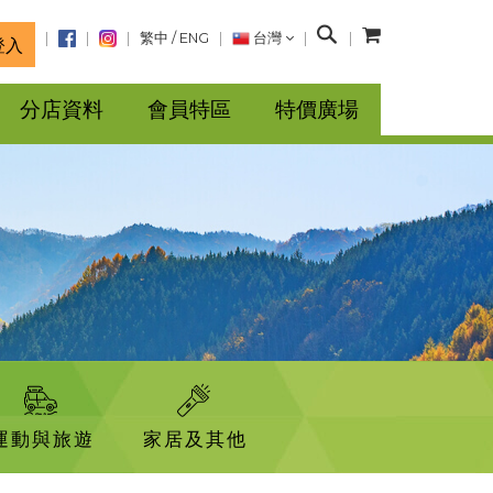
搜
繁中
/
ENG
台灣
登入
尋
分店資料
會員特區
特價廣場
運動與旅遊
家居及其他