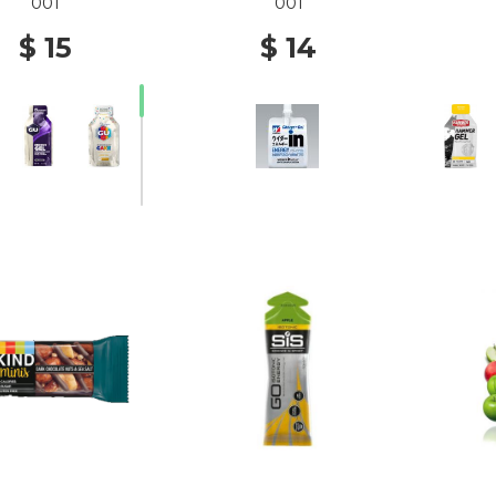
001
001
$ 15
$ 14