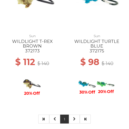
Sun
Sun
WILDLIGHT T-REX
WILDLIGHT TURTLE
BROWN
BLUE
372173
372175
$ 112
$ 98
$ 140
$ 140
20% Off
30% Off
20% Off
1