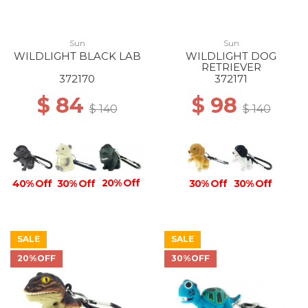
Sun
Sun
WILDLIGHT BLACK LAB
WILDLIGHT DOG
RETRIEVER
372170
372171
$ 84
$ 98
$ 140
$ 140
20% Off
30% Off
30% Off
40% Off
30% Off
SALE
SALE
20%OFF
30%OFF