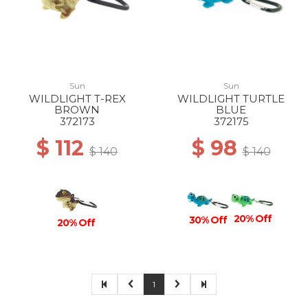
Sun
Sun
WILDLIGHT T-REX
WILDLIGHT TURTLE
BROWN
BLUE
372173
372175
$ 112
$ 98
$ 140
$ 140
20% Off
30% Off
20% Off
1