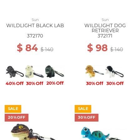
Sun
Sun
WILDLIGHT BLACK LAB
WILDLIGHT DOG
RETRIEVER
372170
372171
$ 84
$ 98
$ 140
$ 140
20% Off
30% Off
30% Off
40% Off
30% Off
SALE
SALE
20%OFF
30%OFF