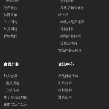
- 經營理念
- 分店資料
使用條款
- 零售店銷售條款
私隱政策
網上店
人才招聘
- 銷售貨品及地區
常見問題
- 運費計算
聯絡我們
- 網店銷售條款
- 退貨及換貨
貨品保養及維修
會員計劃
資訊中心
加入會員
產品目錄下載
- 會員優惠
影片分享
- 升級條款
材料說明
電子會員証功能
選購指南
更換電話再登入