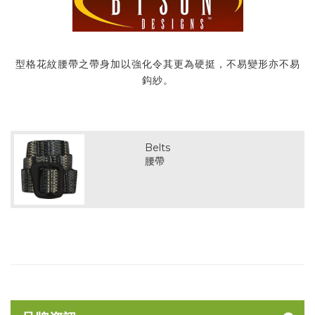
型格花紋腰帶之帶身加以強化令其更為硬挺，不易變形亦不易
鈎紗。
Belts
腰帶