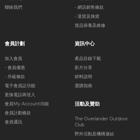
聯絡我們
- 網店銷售條款
- 退貨及換貨
貨品保養及維修
會員計劃
資訊中心
加入會員
產品目錄下載
- 會員優惠
影片分享
- 升級條款
材料說明
電子會員証功能
選購指南
更換電話再登入
會員My Account功能
活動及贊助
會員計劃條款
The Overlander Outdoor
會員通訊
Club
野外活動及機構連結