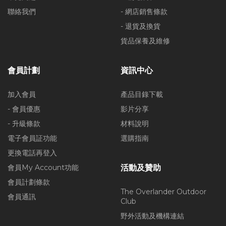
聯絡我們
- 網店銷售條款
- 退貨及換貨
貨品保養及維修
會員計劃
資訊中心
加入會員
產品目錄下載
- 會員優惠
影片分享
- 升級條款
材料說明
電子會員証功能
選購指南
更換電話再登入
會員My Account功能
活動及贊助
會員計劃條款
The Overlander Outdoor
會員通訊
Club
野外活動及機構連結