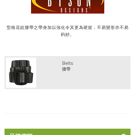
型格花紋腰帶之帶身加以強化令其更為硬挺，不易變形亦不易
鈎紗。
Belts
腰帶