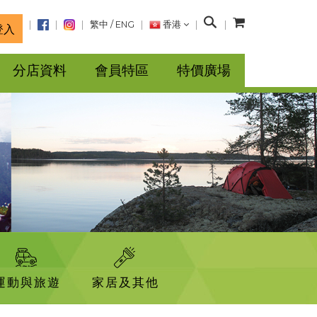
搜
繁中
/
ENG
香港
登入
尋
分店資料
會員特區
特價廣場
運動與旅遊
家居及其他