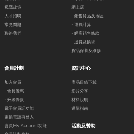
私隱政策
網上店
人才招聘
- 銷售貨品及地區
常見問題
- 運費計算
聯絡我們
- 網店銷售條款
- 退貨及換貨
貨品保養及維修
會員計劃
資訊中心
加入會員
產品目錄下載
- 會員優惠
影片分享
- 升級條款
材料說明
電子會員証功能
選購指南
更換電話再登入
會員My Account功能
活動及贊助