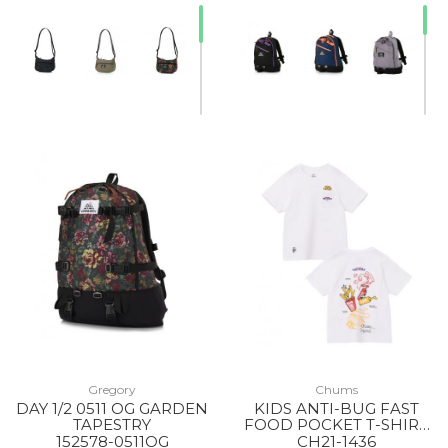
20% Off
20% Off
20% Off
20% Off
Gregory
Chums
DAY 1/2 0511 OG GARDEN
KIDS ANTI-BUG FAST
30% Off
TAPESTRY
FOOD POCKET T-SHIRT
W001 WHITE
152578-0511OG
CH21-1436