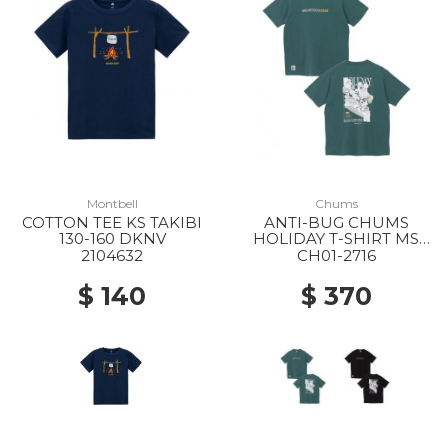
Montbell
Chums
COTTON TEE KS TAKIBI
ANTI-BUG CHUMS
20% Off
20% Off
130-160 DKNV
HOLIDAY T-SHIRT MS
T035 DEEP TEAL
2104632
CH01-2716
$ 140
$ 370
20% Off
40% Off
50% Off