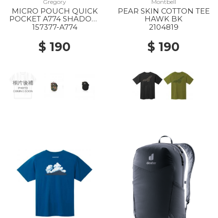
Gregory
Montbell
MICRO POUCH QUICK
PEAR SKIN COTTON TEE
POCKET A774 SHADOW
HAWK BK
TAPESTRY
157377-A774
2104819
$ 190
$ 190