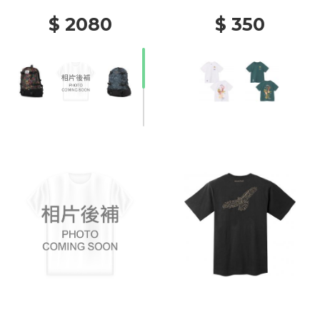
$ 2080
$ 350
30% Off