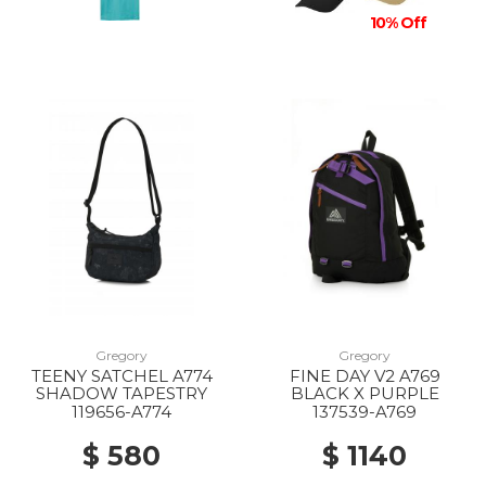
10% Off
Gregory
Gregory
TEENY SATCHEL A774
FINE DAY V2 A769
SHADOW TAPESTRY
BLACK X PURPLE
119656-A774
137539-A769
$ 580
$ 1140