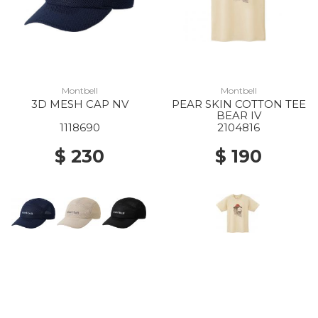
Montbell
Montbell
3D MESH CAP NV
PEAR SKIN COTTON TEE
BEAR IV
1118690
2104816
$ 230
$ 190