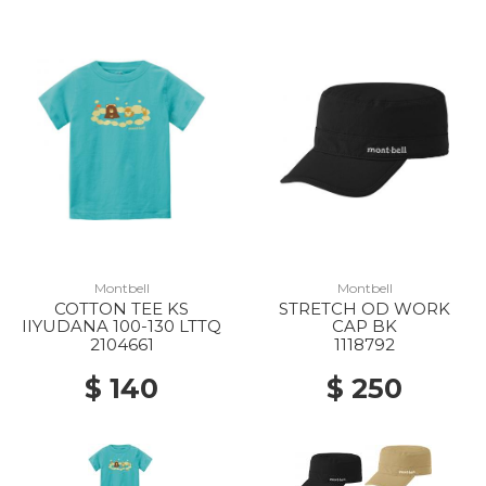
Montbell
Montbell
COTTON TEE KS
STRETCH OD WORK
IIYUDANA 100-130 LTTQ
CAP BK
2104661
1118792
$ 140
$ 250