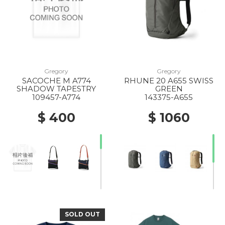
Gregory
Gregory
SACOCHE M A774
RHUNE 20 A655 SWISS
SHADOW TAPESTRY
GREEN
109457-A774
143375-A655
$ 400
$ 1060
SOLD OUT