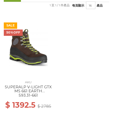
1 至 1 / 1 件產品
每頁顯示
產品
SALE
50%OFF
AKU
SUPERALP V-LIGHT GTX
MS 661 EARTH
BROWN/LIME
593.31-661
$ 1392.5
$ 2785