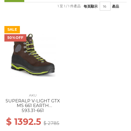
1 至 1 / 1 件產品
每頁顯示
產品
SALE
50%OFF
AKU
SUPERALP V-LIGHT GTX
MS 661 EARTH
BROWN/LIME
593.31-661
$ 1392.5
$ 2785