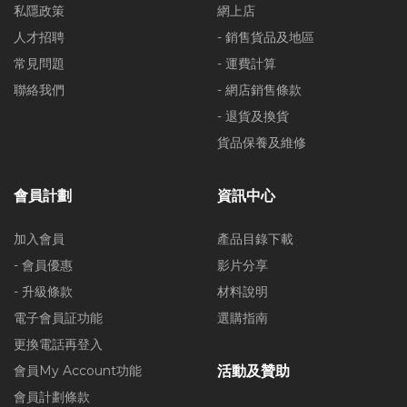
私隱政策
網上店
人才招聘
- 銷售貨品及地區
常見問題
- 運費計算
聯絡我們
- 網店銷售條款
- 退貨及換貨
貨品保養及維修
會員計劃
資訊中心
加入會員
產品目錄下載
- 會員優惠
影片分享
- 升級條款
材料說明
電子會員証功能
選購指南
更換電話再登入
會員My Account功能
活動及贊助
會員計劃條款