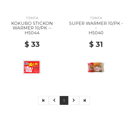
TZINTA
TZINTA
KOKUBO STICKON
SUPER WARMER 10/PK -
WARMER 10/PK --
-
H5044
H5040
$ 33
$ 31
1