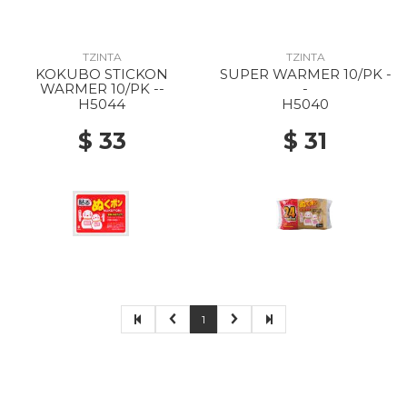
TZINTA
TZINTA
KOKUBO STICKON
SUPER WARMER 10/PK -
WARMER 10/PK --
-
H5044
H5040
$ 33
$ 31
1