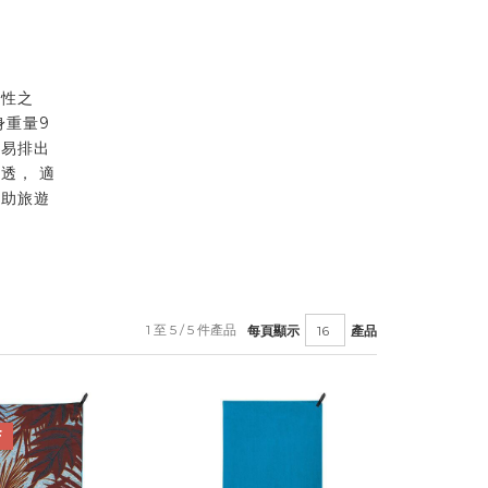
水性之
身重量9
輕易排出
透， 適
自助旅遊
1 至 5 / 5 件產品
每頁顯示
產品
F