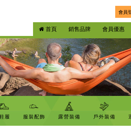
會員
首頁
銷售品牌
會員優惠
鞋履
服裝配飾
露營裝備
戶外裝備