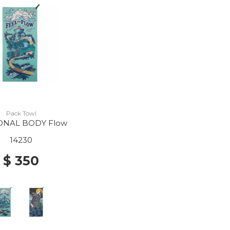
Pack Towl
ONAL BODY Flow
14230
$ 350