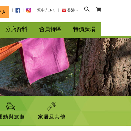
搜
繁中
/
ENG
香港
登入
尋
分店資料
會員特區
特價廣場
運動與旅遊
家居及其他