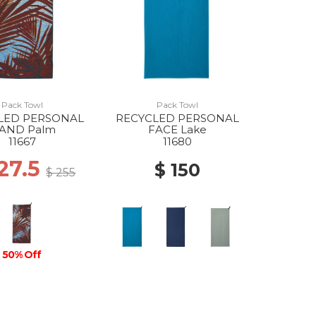
Pack Towl
Pack Towl
LED PERSONAL
RECYCLED PERSONAL
AND Palm
FACE Lake
11667
11680
127.5
$ 150
$ 255
50% Off