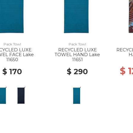
Pack Towl
Pack Towl
CYCLED LUXE
RECYCLED LUXE
RECYC
EL FACE Lake
TOWEL HAND Lake
H
11650
11651
$ 
$ 170
$ 290