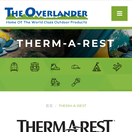
THERM-A-REST
首頁
THERM-A-REST