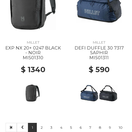
MILLET
MILLET
EXP NX 20+ 0247 BLACK
DEFI DUFFLE 30 7317
- NOIR
SAPHIR
MIS01310
MIS01311
$ 1340
$ 590
1
2
3
4
5
6
7
8
9
10