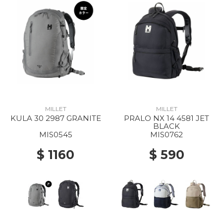
MILLET
MILLET
KULA 30 2987 GRANITE
PRALO NX 14 4581 JET
BLACK
MIS0545
MIS0762
$ 1160
$ 590