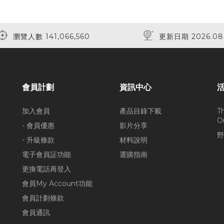
瀏覽人數 141,066,560
更新日期 2026.08
會員計劃
資訊中心
加入會員
產品目錄下載
T
O
- 會員優惠
影片分享
野
- 升級條款
材料說明
電子會員証功能
選購指南
更換電話再登入
會員My Account功能
會員計劃條款
會員通訊