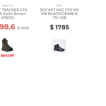
Salomon
AKU
 TRACKER GTX
ROCKET MID GTX MS
5 Earth Brown
108 BLACK/ORANGE
476055
710-108
398.6
$ 1785
$ 1998
30% Off