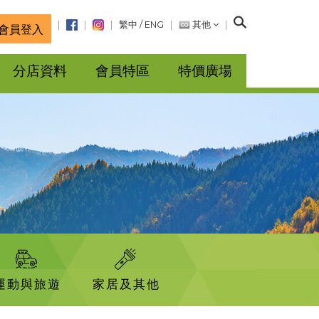
搜
繁中
/
ENG
其他
會員登入
尋
分店資料
會員特區
特價廣場
運動與旅遊
家居及其他