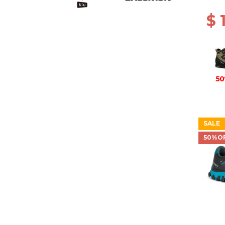
BROW
$ 
50
SALE
50%O