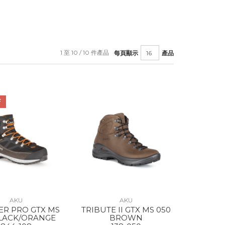
1 至 10 / 10 件產品
每頁顯示
產品
F
AKU
AKU
ER PRO GTX MS
TRIBUTE II GTX MS 050
BLACK/ORANGE
BROWN