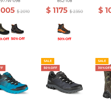
N/ANTHRACITE
977W-098
852-108
1005
$ 1175
$ 
$ 2010
$ 2350
50% Off
50% Off
% Off
SALE
SALE
FF
50%OFF
30%OF