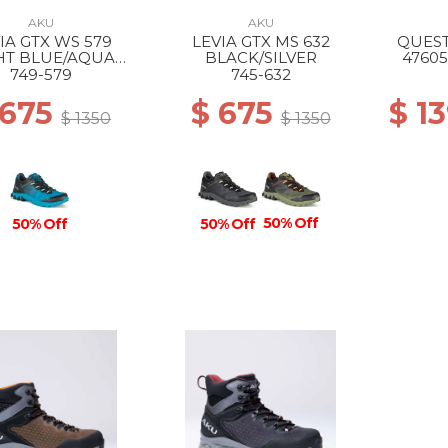
AKU
AKU
IA GTX WS 579
LEVIA GTX MS 632
QUEST
HT BLUE/AQUA
BLACK/SILVER
47605
GREEN
749-579
745-632
 675
$ 675
$ 1
$ 1350
$ 1350
50% Off
50% Off
50% Off