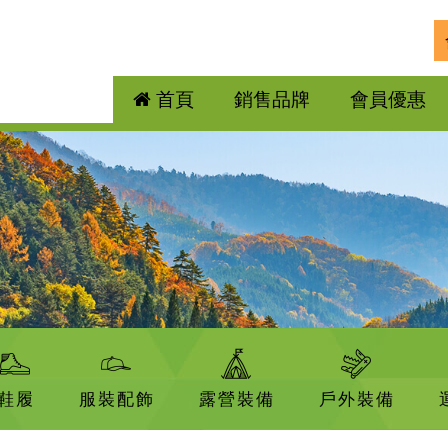
首頁
銷售品牌
會員優惠
鞋履
服裝配飾
露營裝備
戶外裝備