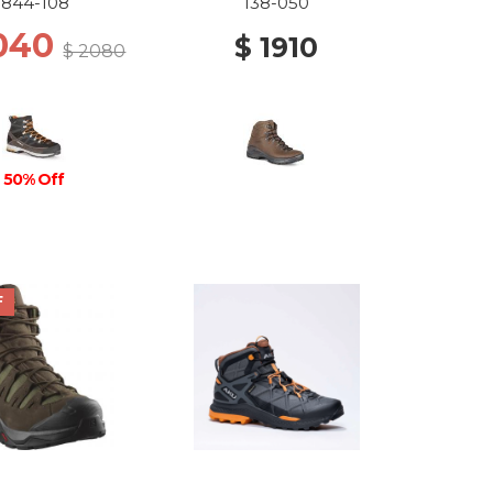
844-108
138-050
1040
$ 1910
$ 2080
50% Off
F