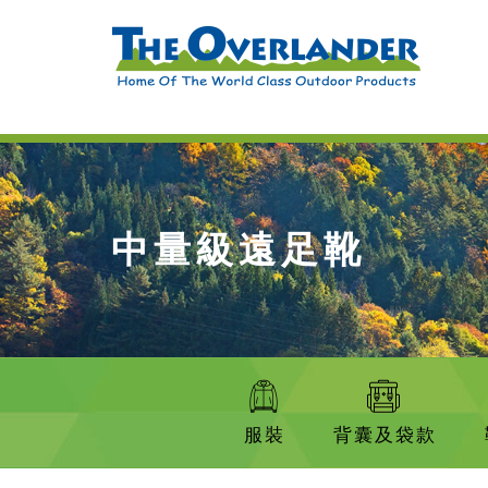
中量級遠足靴
服裝
背囊及袋款