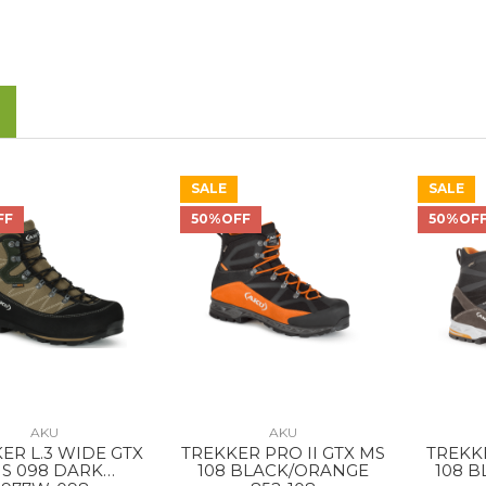
SALE
SALE
FF
50%OFF
50%OF
AKU
AKU
ER L.3 WIDE GTX
TREKKER PRO II GTX MS
TREKK
S 098 DARK
108 BLACK/ORANGE
108 