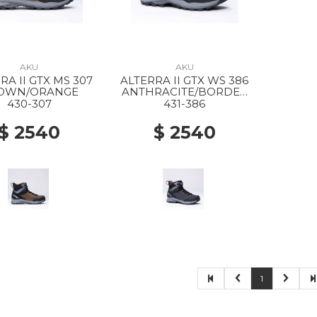
AKU
AKU
RA II GTX MS 307
ALTERRA II GTX WS 386
OWN/ORANGE
ANTHRACITE/BORDEA
UX
430-307
431-386
$ 2540
$ 2540
1