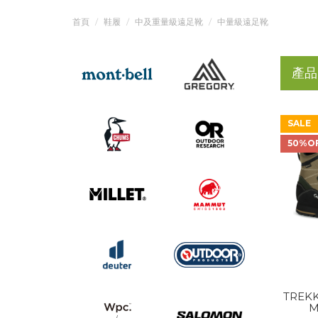
首頁
鞋履
中及重量級遠足靴
中量級遠足靴
產品
SALE
50%O
TREKK
M