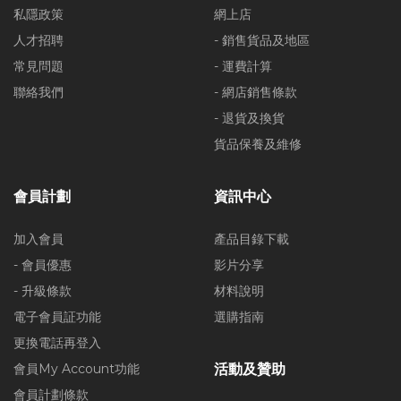
私隱政策
網上店
人才招聘
- 銷售貨品及地區
常見問題
- 運費計算
聯絡我們
- 網店銷售條款
- 退貨及換貨
貨品保養及維修
會員計劃
資訊中心
加入會員
產品目錄下載
- 會員優惠
影片分享
- 升級條款
材料說明
電子會員証功能
選購指南
更換電話再登入
會員My Account功能
活動及贊助
會員計劃條款