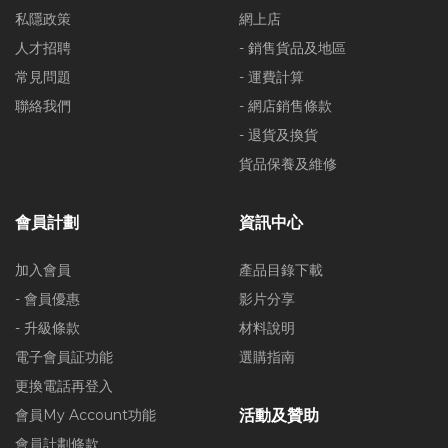
私隱政策
網上店
人才招聘
- 銷售貨品及地區
常見問題
- 運費計算
聯絡我們
- 網店銷售條款
- 退貨及換貨
貨品保養及維修
會員計劃
資訊中心
加入會員
產品目錄下載
- 會員優惠
影片分享
- 升級條款
材料說明
電子會員証功能
選購指南
更換電話再登入
會員My Account功能
活動及贊助
會員計劃條款