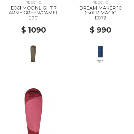
REECHO
REECHO
E061 MOONLIGHT 7
DREAM MAKER 10
ARMY GREEN/CAMEL
650FP MAGIC
BLUE/OCEAN
E061
E072
$ 1090
$ 990