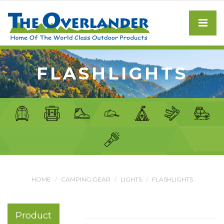
FLASHLIGHTS
HOME
CAMPING GEAR
LIGHTS
FLASHLIGHTS
Product