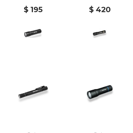
$ 195
$ 420