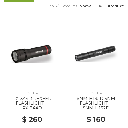
1 to 6 / 6 Products
Show
Product
Gentos
Gentos
RX-344D REXEED
SNM-H132D SNM
FLASHLIGHT --
FLASHLIGHT --
RX-344D
SNM-H132D
$ 260
$ 160