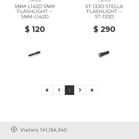
Gentos
Gentos
SNM-L142D SNM
ST-133D STELLA
FLASHLIGHT --
FLASHLIGHT --
SNM-L142D
ST-133D
$ 120
$ 290
1
Visitors 141,164,340