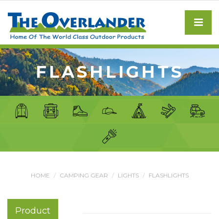
FLASHLIGHTS
HOME
CAMPING GEAR
LIGHTS
FLASHLIGHTS
Product