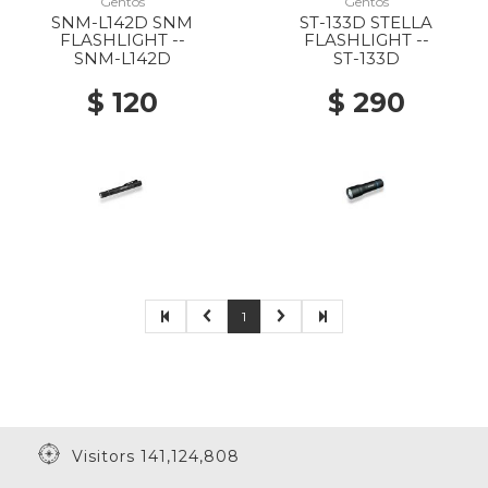
Gentos
Gentos
SNM-L142D SNM
ST-133D STELLA
FLASHLIGHT --
FLASHLIGHT --
SNM-L142D
ST-133D
$ 120
$ 290
1
Visitors 141,124,808