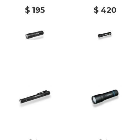
$ 195
$ 420