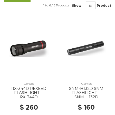
1 to 6 / 6 Products
Show
Product
Gentos
Gentos
RX-344D REXEED
SNM-H132D SNM
FLASHLIGHT --
FLASHLIGHT --
RX-344D
SNM-H132D
$ 260
$ 160