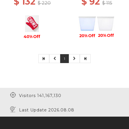
$ 132
$ 92
$ 220
$ 115
20% Off
20% Off
40% Off
1
Visitors 141,167,130
Last Update 2026.08.08