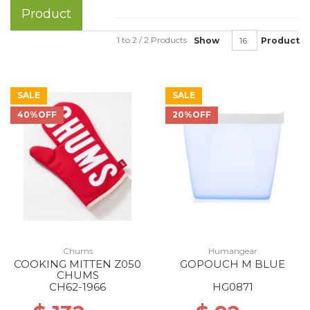
Product
1 to 2 / 2 Products
Show
Product
SALE
SALE
40%OFF
20%OFF
Chums
Humangear
COOKING MITTEN Z050
GOPOUCH M BLUE
CHUMS
CH62-1966
HG0871