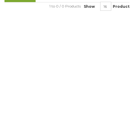
1 to 0 / 0 Products
Show
Product