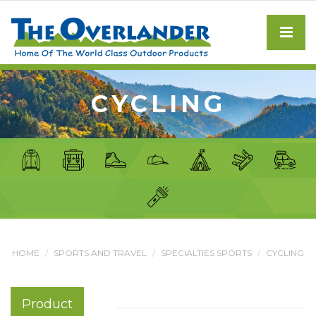
CYCLING
HOME
SPORTS AND TRAVEL
SPECIALTIES SPORTS
CYCLING
Product