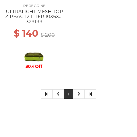
PEREGRINE
ULTRALIGHT MESH TOP
ZIPBAG 12 LITER 10X6X21
INCH --
329199
$ 140
$ 200
30% Off
1