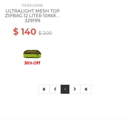
PEREGRINE
ULTRALIGHT MESH TOP
ZIPBAG 12 LITER 10X6X21
INCH --
329199
$ 140
$ 200
30% Off
1