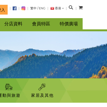
搜
繁中
/
ENG
香港
登入
尋
分店資料
會員特區
特價廣場
運動與旅遊
家居及其他