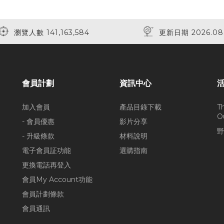
瀏覽人數 141,163,584
更新日期 2026.08
會員計劃
資訊中心
加入會員
產品目錄下載
T
O
- 會員優惠
影片分享
野
- 升級條款
材料說明
電子會員証功能
選購指南
更換電話再登入
會員My Account功能
會員計劃條款
會員通訊