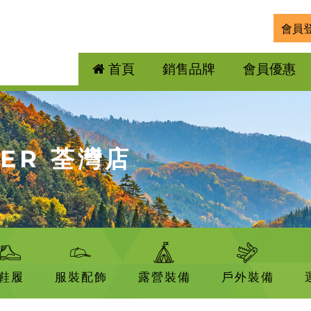
會員
首頁
銷售品牌
會員優惠
DER 荃灣店
鞋履
服裝配飾
露營裝備
戶外裝備