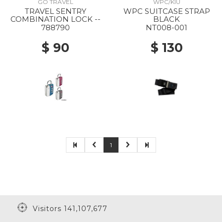
GO TRAVEL
WPC/KIU
TRAVEL SENTRY
WPC SUITCASE STRAP
COMBINATION LOCK --
BLACK
788790
NT008-001
$ 90
$ 130
1
Visitors 141,107,677