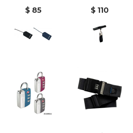
$ 85
$ 110