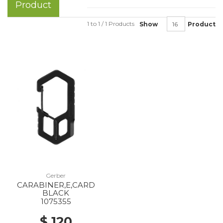
Product
1 to 1 / 1 Products
Show
Product
Gerber
CARABINER,E,CARD
BLACK
1075355
$ 120